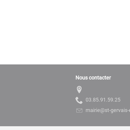
Nous contacter
52.95.19.58.30
rf.ereillav-ne-siav