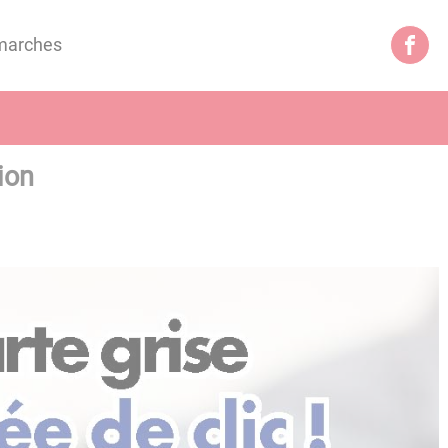
marches
ion